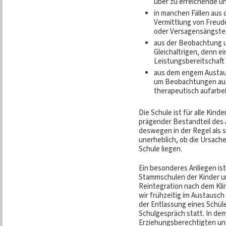
über zu erreichende un
in manchen Fällen aus
Vermittlung von Freud
oder Versagensängste
aus der Beobachtung 
Gleichaltrigen, denn ei
Leistungsbereitschaft 
aus dem engem Austau
um Beobachtungen aus
therapeutisch aufarbe
Die Schule ist für alle Kin
prägender Bestandteil des 
deswegen in der Regel als 
unerheblich, ob die Ursach
Schule liegen.
Ein besonderes Anliegen is
Stammschulen der Kinder un
Reintegration nach dem Kli
wir frühzeitig im Austausch
der Entlassung eines Schüle
Schulgespräch statt. In de
Erziehungsberechtigten un