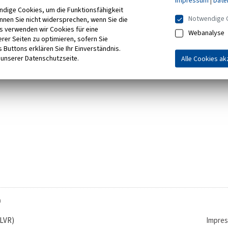
3 Lehrer*innen der Primarstufe
Impressum
|
Date
ndige Cookies, um die Funktionsfähigkeit
5 Lehrer*innen für Sonderpädagogik
Notwendige 
önnen Sie nicht widersprechen, wenn Sie die
7 Lehrer*innen für die Sekundarstufe I und II
s verwenden wir Cookies für eine
Webanalyse
rer Seiten zu optimieren, sofern Sie
 Buttons erklären Sie Ihr Einverständnis.
 unserer Datenschutzseite.
Alle Cookies ak
n
(LVR)
Impre