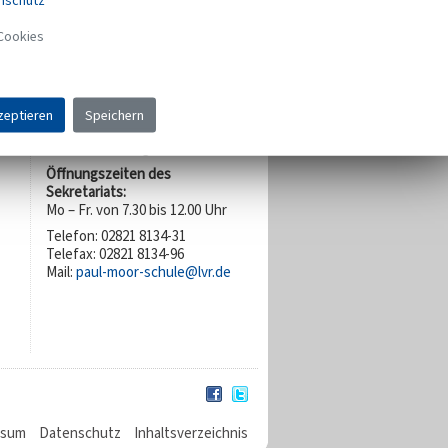
nschutz
Südlicher Rundweg 16
Schulleiterin:
Cookies
Dorte Brands
Stellvertredender Schulleiter:
Michael Dicks
zeptieren
Speichern
Sekretariat:
Katrin Guterding
Öffnungszeiten des
Sekretariats:
Mo – Fr. von 7.30 bis 12.00 Uhr
Telefon: 02821 8134-31
Telefax: 02821 8134-96
Mail:
paul-moor-schule@lvr.de
ssum
Datenschutz
Inhaltsverzeichnis